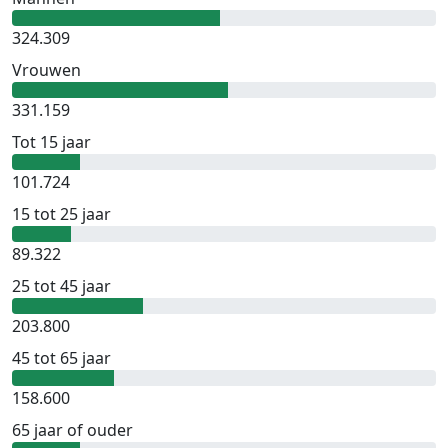
324.309
Vrouwen
331.159
Tot 15 jaar
101.724
15 tot 25 jaar
89.322
25 tot 45 jaar
203.800
45 tot 65 jaar
158.600
65 jaar of ouder