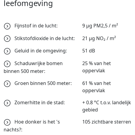
leefomgeving
Fijnstof in de lucht:
9 μg PM2,5 / m²
Stikstofdioxide in de lucht:
21 μg NO₂ / m²
Geluid in de omgeving:
51 dB
Schaduwrijke bomen
25 % van het
oppervlak
binnen 500 meter:
Groen binnen 500 meter:
61 % van het
oppervlak
Zomerhitte in de stad:
+ 0.8 °C t.o.v. landelijk
gebied
Hoe donker is het 's
105 zichtbare sterren
nachts?: